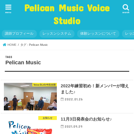
Pelican Music Voice
menu
search
Studio
講師プロフィール
レッスンシステム
体験レッスンについて
レッ
HOME
タグ : Pelican Music
Pelican Music
Voice BLVD半田支部
2022年練習初め！新メンバーが増え
ました♪
2022.01.26
お知らせ
11月3日発表会のお知らせ♪
2021.09.29