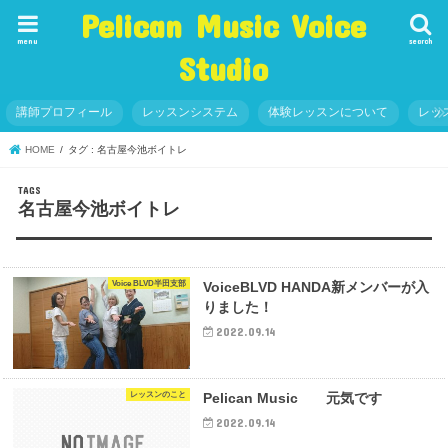
Pelican Music Voice
menu
search
Studio
講師プロフィール
レッスンシステム
体験レッスンについて
レッ
HOME
タグ : 名古屋今池ボイトレ
名古屋今池ボイトレ
Voice BLVD半田支部
VoiceBLVD HANDA新メンバーが入
りました！
2022.09.14
レッスンのこと
Pelican Music 元気です
2022.09.14